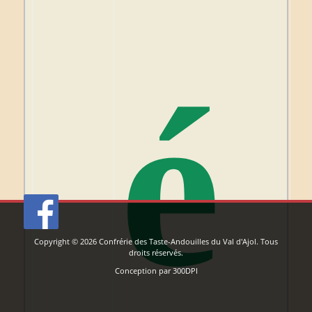
é
Copyright © 2026
Confrérie des Taste-Andouilles du Val d'Ajol
. Tous
droits réservés.
Conception par
300DPI