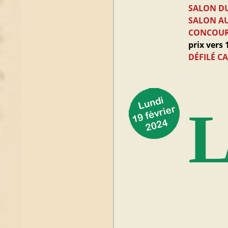
SALON DU
SALON A
CONCOURS
prix vers
DÉFILÉ C
L