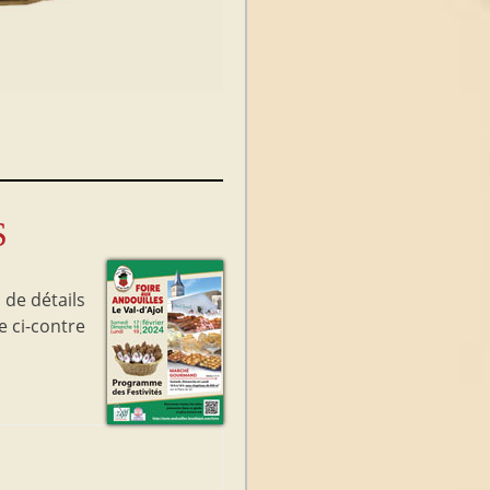
S
 de détails
e ci-contre