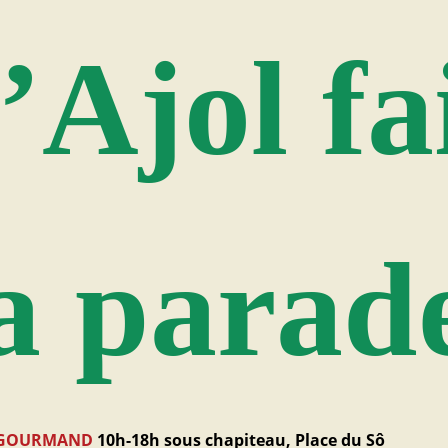
’Ajol fa
a parad
 GOURMAND
10h-18h sous chapiteau, Place du Sô