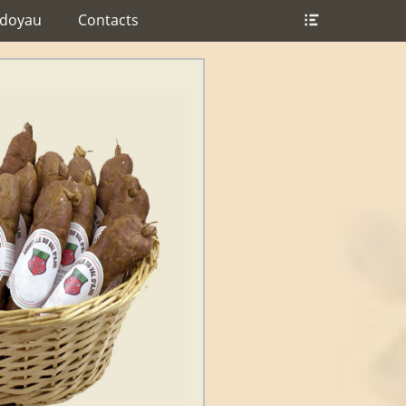
Ouvrir/Fer
ndoyau
Contacts
l’en-
tête