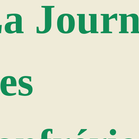
a Journ
es