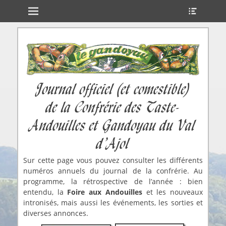
Menu principal
Ouvrir
Aller
l’en-
au
tête
contenu
ollapse
hild
enu
Journal officiel (et comestible)
de la Confrérie des Taste-
Andouilles et Gandoyau du Val
d’Ajol
Sur cette page vous pouvez consulter les différents
numéros annuels du journal de la confrérie. Au
programme, la rétrospective de l’année : bien
entendu, la
Foire aux Andouilles
et les nouveaux
intronisés, mais aussi les événements, les sorties et
diverses annonces.