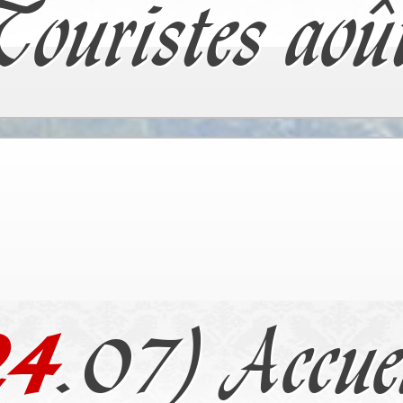
Touristes aoû
24
.07) Accue