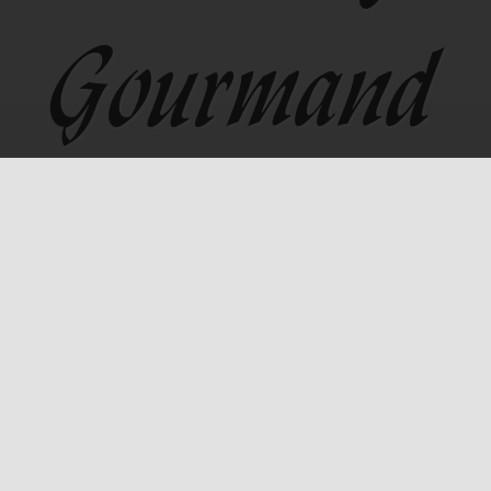
Gourmand
24
.02) Foir