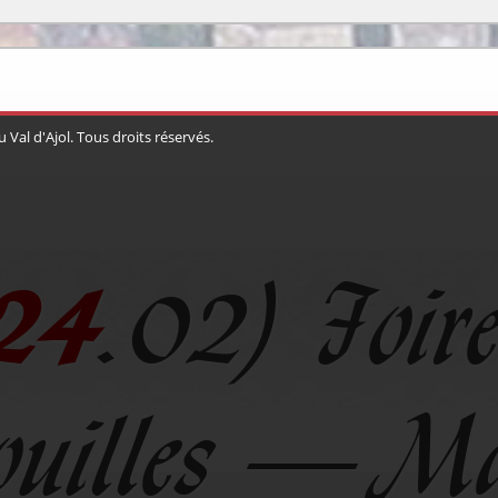
 Val d'Ajol
. Tous droits réservés.
24
.02) Foir
ouilles – Ma