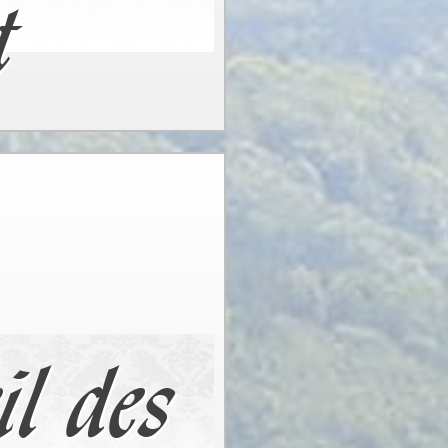
t
il des