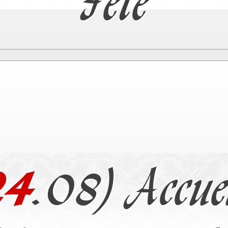
Fête
24
.08) Accue