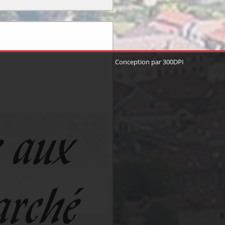
Conception par
300DPI
e aux
rché