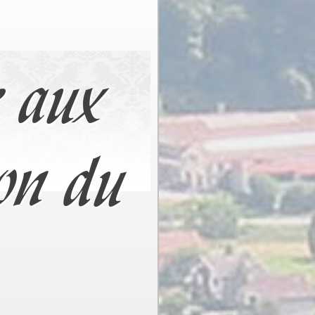
e aux
on du