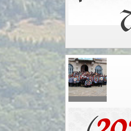
T
(
20