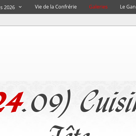
Vie de la Confrérie
Galeries
Le Ga
es 2026
24
.09) Cuisi