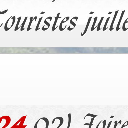
ouristes juill
24
.02) Foir