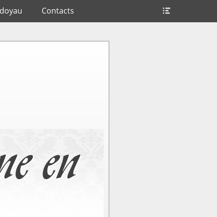
Ouvrir/Fer
ndoyau
Contacts
l’en-
tête
ne en