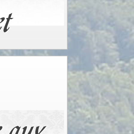
et
e aux