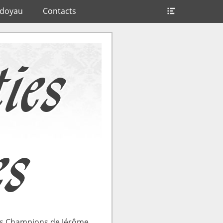
Ouvrir/Fer
ndoyau
Contacts
l’en-
tête
ties
es
des Champions de Jérôme