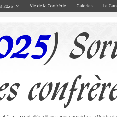
Vie de la Confrérie
Galeries
Le Ga
es 2026
025
) Sor
es confrèr
 et Camille sont allés à Nancy pour enregistrer la Quiche 