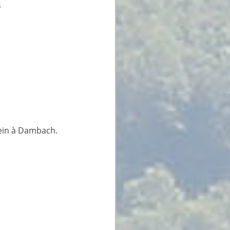
s
tein à Dambach.