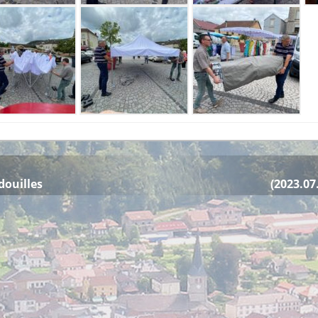
Article
douilles
(2023.07
suivant :