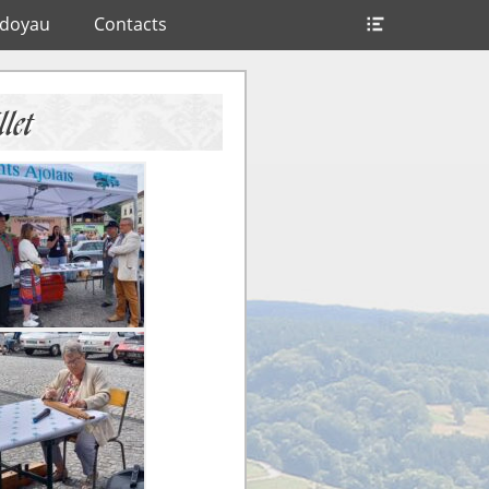
Ouvrir/Fer
ndoyau
Contacts
l’en-
tête
let