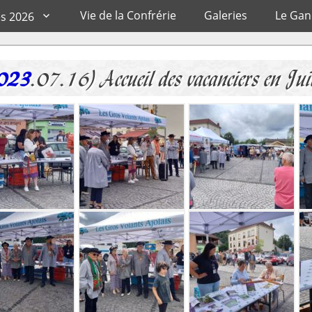
Vie de la Confrérie
Galeries
Le Ga
es 2026
023
.07.16) Accueil des vacanciers en Juil